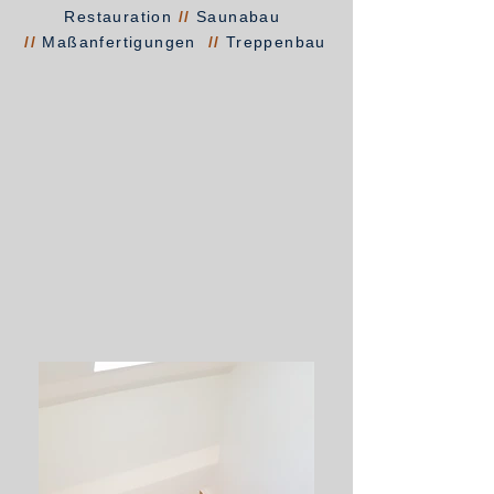
Restauration
//
Saunabau
//
Maßanfertigungen
//
Treppenbau